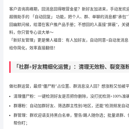
客户咨询高峰期，回消息回得眼冒金星？新好友加进来，手动发欢
超微助手的 「自动回复」 功能，把个人、群、单聊的消息都“承包
回幽默问候，给潜在客户推产品手册；不想回的人直接“屏蔽”，关键
料，你只管专心谈大单～
「新好友管理」更是懒人福音：有人加好友，自动同意+自动发消息
给你简化，效率直接翻倍！
「社群+好友精细化运营」：清理无效粉、裂变涨
做社群运营，最烦“僵尸粉”占位置、群消息没人回？想涨粉又怕被
清理僵尸粉：一键检测好友是否把你删除，没打扰检测+100%
群爆粉：自动加群好友、筛选群主性别/地区，还能“检测频发自
群管理：群欢迎语支持黑白名单，警告/踢人随你选；批量退群
帮你盯；