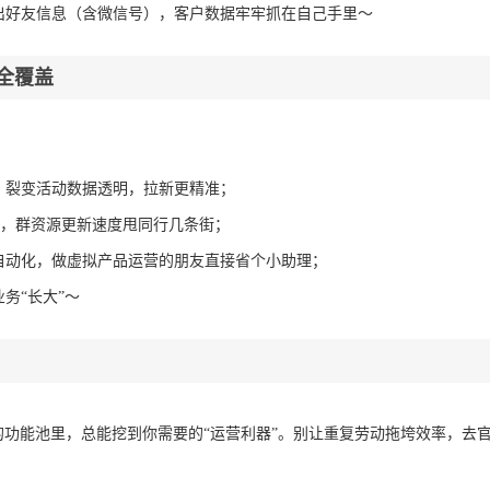
出好友信息（含微信号），客户数据牢牢抓在自己手里～
全覆盖
，裂变活动数据透明，拉新更精准；
便换，群资源更新速度甩同行几条街；
自动化，做虚拟产品运营的朋友直接省个小助理；
务“长大”～
功能池里，总能挖到你需要的“运营利器”。别让重复劳动拖垮效率，去