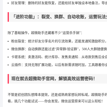
好友管理：删除的好友能恢复，还能给好友单独设本地备注，导
「进阶功能」：裂变、换群、自动收账，运营玩法
除了基础操作，超微助手还藏着不少“运营杀手锏”：
粉丝裂变：统计好友分享名片的引流效果，还能发通知激励积分
微信换群：自动换群还能过滤“异常群/验证群”，500人大群随
卡密系统：卖激活码、统计库存、发售卖通知…从收款到售后全
云插件：支持无限扩展功能，以后有新需求随时加，工具跟着你业
现在就去超微助手官网，解锁高效运营密码！
不管是初创团队想降本提效，还是成熟商家想玩转私域，超微助手的
看，挑几个功能试试——你会发现，微信运营原来可以这么轻松！