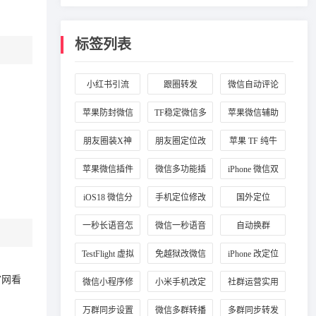
标签列表
小红书引流
跟圈转发
微信自动评论
苹果防封微信
TF稳定微信多
苹果微信辅助
插件
开
工具
朋友圈装X神
朋友圈定位改
苹果 TF 纯牛
器
国外
马
苹果微信插件
微信多功能插
iPhone 微信双
推荐
件
开
iOS18 微信分
手机定位修改
国外定位
身
一秒长语音怎
微信一秒语音
自动换群
么弄
TestFlight 虚拟
免越狱改微信
iPhone 改定位
定位
定位
官网看
微信小程序修
小米手机改定
社群运营实用
改定位
位
工具
万群同步设置
微信多群转播
多群同步转发