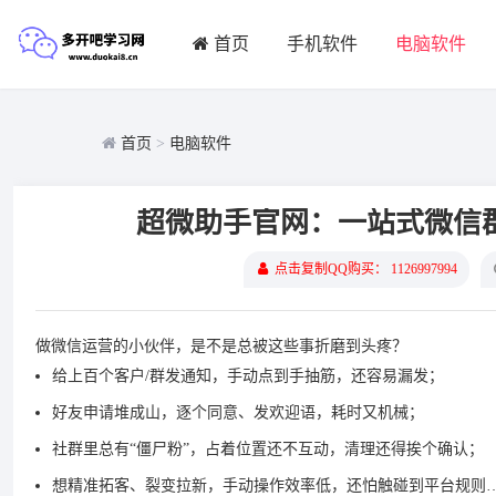
首页
手机软件
电脑软件
首页
>
电脑软件
超微助手官网：一站式微信
点击复制QQ购买： 1126997994
做微信运营的小伙伴，是不是总被这些事折磨到头疼？
给上百个客户/群发通知，手动点到手抽筋，还容易漏发；
好友申请堆成山，逐个同意、发欢迎语，耗时又机械；
社群里总有“僵尸粉”，占着位置还不互动，清理还得挨个确认；
想精准拓客、裂变拉新，手动操作效率低，还怕触碰到平台规则