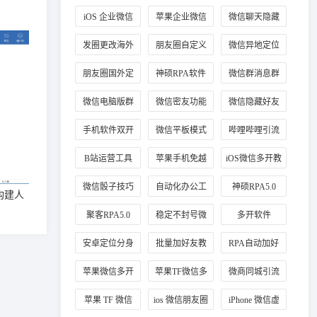
信分身
业微信
iOS 企业微信
苹果企业微信
微信聊天隐藏
多开教程
分身
方法
发圈更改海外
朋友圈自定义
微信异地定位
定位方法
海外地址
修改
朋友圈国外定
神硕RPA软件
微信群消息群
位教程
应用
发教程
微信电脑版群
微信密友功能
微信隐藏好友
发
介绍
教程
手机软件双开
微信平板模式
哔哩哔哩引流
技巧
B站运营工具
苹果手机免越
iOS微信多开教
狱玩法
程
微信骰子技巧
自动化办公工
神硕RPA5.0
构建人
具
聚客RPA5.0
稳定不封号微
多开软件
信多开
安卓定位分身
批量加好友教
RPA自动加好
程
友
苹果微信多开
苹果TF微信多
微商同城引流
稳定版
开
定位技巧
苹果 TF 微信
ios 微信朋友圈
iPhone 微信虚