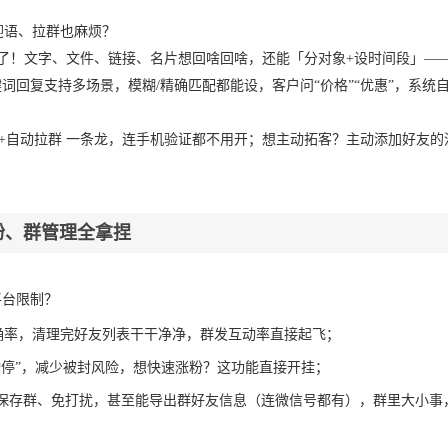
迎语、拉群也麻烦？
”了！文字、文件、链接、名片想回啥回啥，还能「分对象+设时间段」—
词回复支持多场景，模糊/精确匹配都能设，客户问“价格”“优惠”，系统
+自动拉群 一条龙，连手机验证都不用开；想主动拓客？主动添加好友的
粉、群管理全拿捏
平台限制？
准确率，清理完好友列表干干净净，群发互动率直接起飞；
动停”，减少被封风险，想快速涨粉？这功能直接开挂；
、保存群、免打扰，甚至能导出群好友信息（连微信号都有），群里大小事