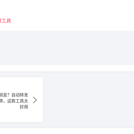
量工具
消息？自动转发
群，这款工具太
好用