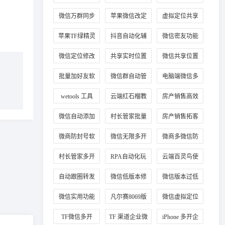
教程
微信万群同步
苹果微信改定
虚拟定位共享
位
位置
苹果TF绿精灵
抖音自动化辅
微信密友功能
助工具
使用
微信定位修改
共享实时位置
微信共享位置
方法
修改技巧
改定位
批量加好友软
微信群自动管
电脑端微信多
件
理
开
wetools 工具
云端红石榴教
房产销售高效
程
加客源
微信自动添加
村长管家批量
房产销售拓客
客户好友
加手机号
工具
微商防封号软
微信无限多开
微商多微信防
件推荐
正版
封工具
村长管家多开
RPA自动化玩
云端百灵鸟使
法
用教程
自动跟圈转发
微信低版本修
微信版本过低
技巧
复教程
登录
微信实用功能
凡尔赛8069版
微信虚拟定位
插件
本
工具
TF微信多开
TF 渠道企业微
iPhone 多开企