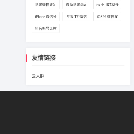
定位设置
改城市
拟定位
苹果微信改定
微商苹果稳定
ios 不用越狱多
位教程
微信多开
开微信
iPhone 微信分
苹果 TF 微信
iOS26 微信双
身方法
多开教程
开攻略
抖音账号风控
避坑方法
友情链接
云人脉