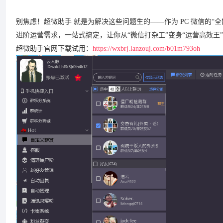
别焦虑！超微助手 就是为解决这些问题生的——作为 PC 微信的
进阶运营需求，一站式搞定，让你从“微信打杂工”变身“运营高效王
超微助手官网下载试用：
https://wxbrj.lanzouj.com/b01m793oh