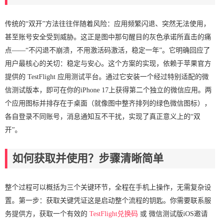
传统的“双开”方法往往伴随着风险：应用频繁闪退、突然无法使用，
甚至账号安全受到威胁。这正是图中那句醒目的灰色承诺所直击的痛
点——“不闪退不崩溃，不用激活码激活，稳定一年”。它明确回应了
用户最核心的关切：稳定与安心。这个方案的实现，依赖于苹果官方
提供的 TestFlight 应用测试平台。通过它安装一个经过特别适配的微
信测试版本，即可在你的iPhone 17上获得第二个独立的微信应用。两
个应用图标并排存在于桌面（就像图中整齐排列的绿色微信图标），
各自登录不同账号，消息通知互不干扰，实现了真正意义上的“双
开”。
如何获取并使用？步骤清晰简单
整个过程可以概括为三个关键环节，全程在手机上操作，无需复杂设
置。第一步：获取关键凭证这是启动整个流程的钥匙。你需要联系服
务提供方，获取一个有效的
TestFlight兑换码
或 微信测试版iOS邀请